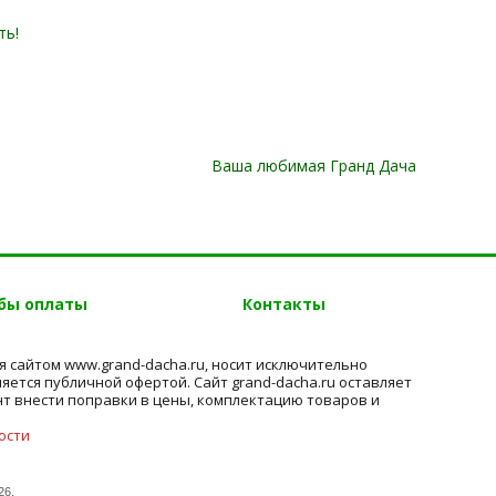
ть!
Ваша любимая Гранд Дача
бы оплаты
Контакты
 сайтом www.grand-dacha.ru, носит исключительно
яется публичной офертой. Сайт grand-dacha.ru оставляет
нт внести поправки в цены, комплектацию товаров и
ости
26.