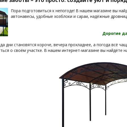
ие заботы – это просто: создайте уют и поряд
Пора подготовиться к непогоде! В нашем магазине вы на
автонавесы, удобные хозблоки и сараи, надёжные дровни
Дорогие д
да дни становятся короче, вечера прохладнее, а погода всё ча
ться о своём участке. В нашем интернет-магазине вы найдёте 