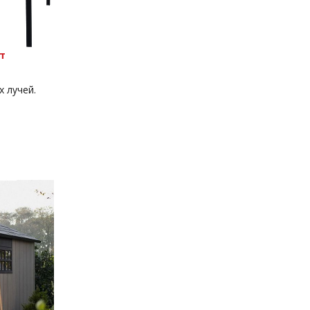
т
 лучей.