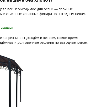
ок на даче без хлопот!
йдёте всё необходимое для осени — прочные
цы и стильные кованные фонари по выгодным ценам.
ачники!
ще капризничает дождём и ветром, самое время
надёжные и долговечные решения по выгодным ценам: