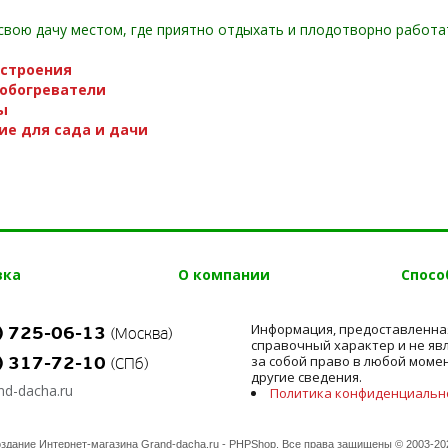
свою дачу местом, где приятно отдыхать и плодотворно работа
строения
обогреватели
ы
е для сада и дачи
вка
О компании
Спосо
Информация, предоставленная
) 725-06-13
(Москва)
справочный характер и не явл
) 317-72-10
за собой право в любой моме
(СПб)
другие сведения.
d-dacha.ru
Политика конфиденциальн
здание Интернет-магазина
Grand-dacha.ru - PHPShop. Все права защищены © 2003-20