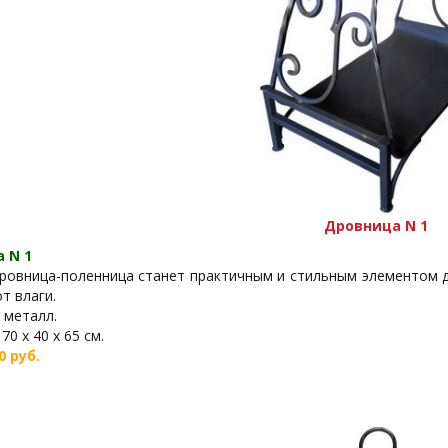
Дровница N 1
 N 1
ровница-поленница станет практичным и стильным элементом д
т влаги.
 металл.
70 х 40 х 65 см.
0 руб.