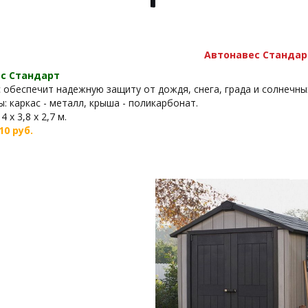
Автонавес Стандар
с Стандарт
 обеспечит надежную защиту от дождя, снега, града и солнечных
: каркас - металл, крыша - поликарбонат.
 х 3,8 х 2,7 м.
10 руб.