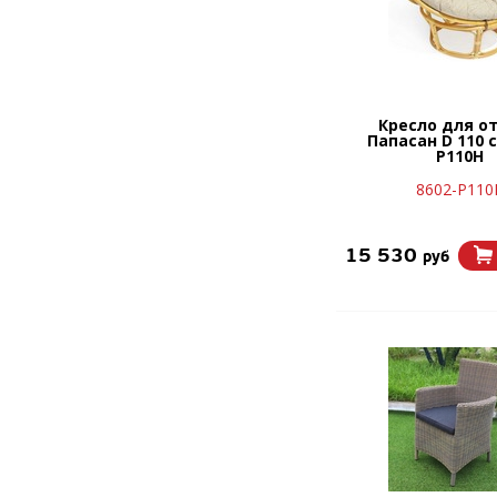
Кресло для о
Папасан D 110 с
Р110Н
8602-Р110
15 530
руб