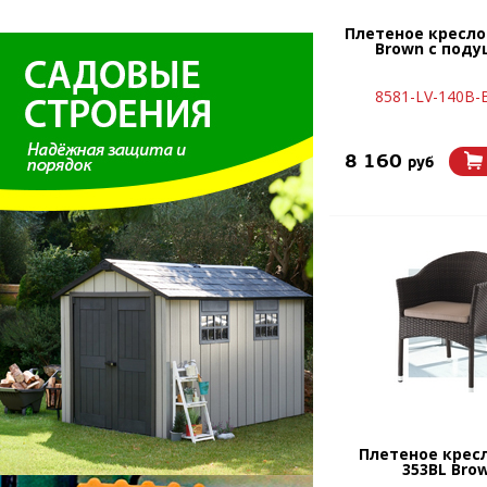
Плетеное кресло 
Brown с под
8581-LV-140B-
8 160
руб
Плетеное крес
353BL Bro