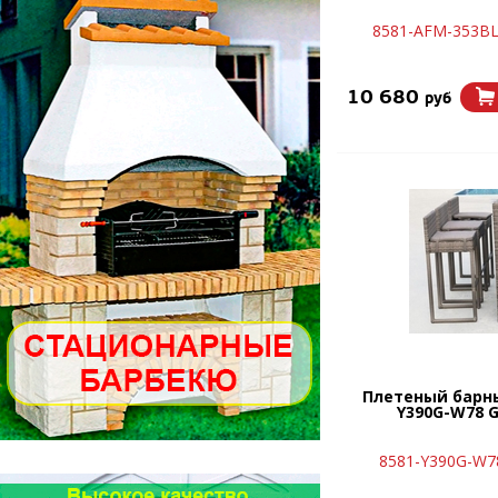
8581-AFM-353BL
10 680
руб
Плетеный барн
Y390G-W78 G
8581-Y390G-W7