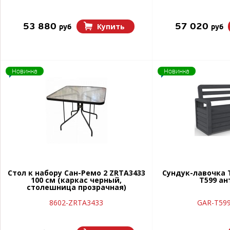
53 880
57 020
Купить
руб
руб
Новинка
Новинка
Стол к набору Сан-Ремо 2 ZRTA3433
Сундук-лавочка 
100 см (каркас черный,
T599 а
столешница прозрачная)
8602-ZRTA3433
GAR-T599-