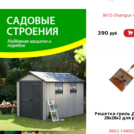
8615-Shampur-
390
руб
Решетка-гриль 
28х28х2 для
8602-14400