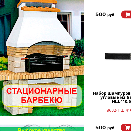
500
руб
Набор шампуров 
угловые из 6
НШ.410.6
8602-НШ.41
500
руб