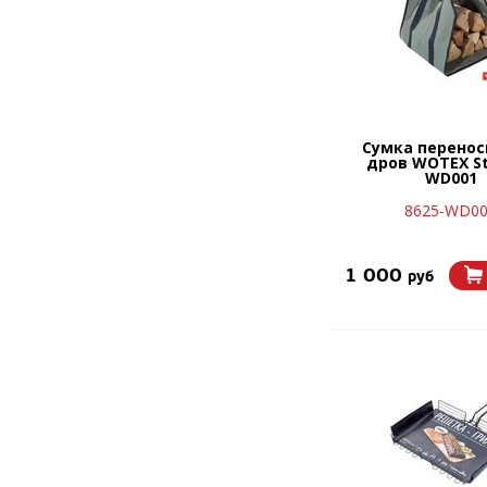
Сумка перенос
дров WOTEX S
WD001
8625-WD0
1 000
руб