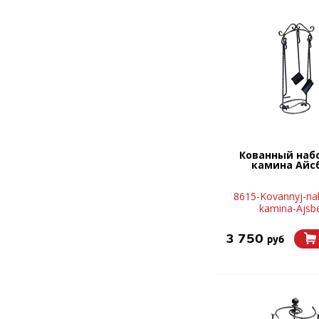
Кованный наб
камина Айс
8615-Kovannyj-nab
kamina-Ajsb
3 750
руб