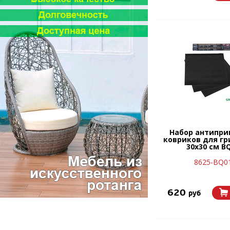
Набор антипри
ковриков для гр
30х30 см B
8625-BQ0
620
руб