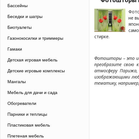
Фотошторы н
Бассейны
Фото
Беседки и шатры
не в
япон
Биотуалеты
само
стирке.
Газонокосилки и триммеры
Гамаки
Фотошторы – это ид
Детская игровая мебель
преобразите свою к
атмосферу Парижа,
Детские игровые комплексы
изображающими люби
Мангалы
тематику, например,
Мебель для дачи и сада
Обогреватели
Парники и теплицы
Пластиковая мебель
Плетеная мебель