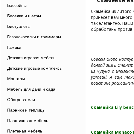
Скамейки из
Бассейны
Скамейка из литого 
Беседки и шатры
принесет вам много 
так элегантно. Наши
Биотуалеты
обработаны против к
Газонокосилки и триммеры
Гамаки
Детская игровая мебель
Совсем скоро наступ
долгой зимы станет
Детские игровые комплексы
из чугуна с элемен
условий. А еще та
Мангалы
поистине роскошным
Мебель для дачи и сада
Обогреватели
Скамейка Lily ben
Парники и теплицы
Пластиковая мебель
Плетеная мебель
Скамейка Monaco 