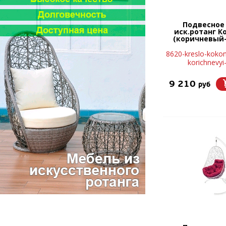
Подвесное
иск.ротанг К
(коричневый
8620-kreslo-kokon
korichnevyi-
9 210
руб