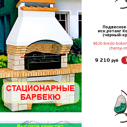
Подвесное
иск.ротанг К
(черный-к
8620-kreslo-kokon
chernyi-m
9 210
руб