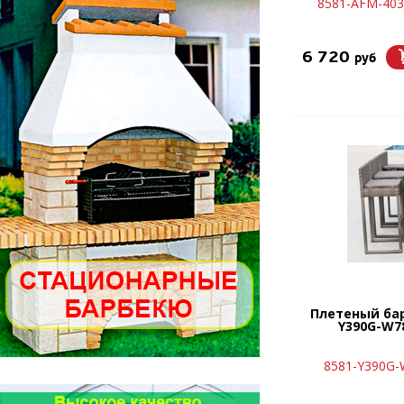
8581-AFM-40
6 720
руб
Плетеный ба
Y390G-W7
8581-Y390G-