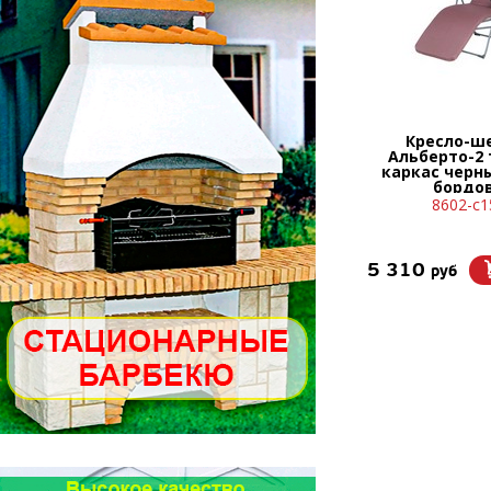
Кресло-ш
Альберто-2
каркас черн
бордо
8602-с1
5 310
руб