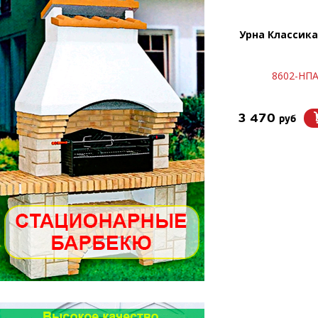
Урна Классик
8602-НП
3 470
руб