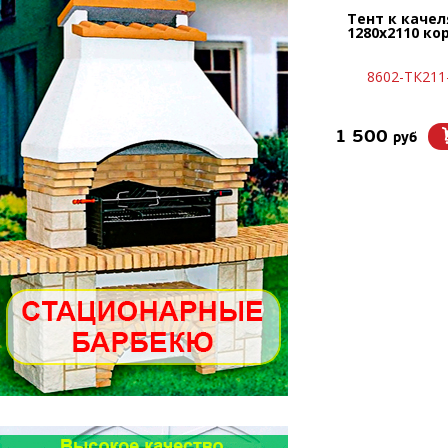
Тент к каче
1280х2110 к
8602-ТК21
1 500
руб