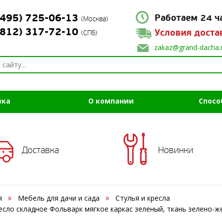
(495) 725-06-13
Работаем 24 ч
(Москва)
(812) 317-72-10
Условия доста
(СПб)
zakaz@grand-dacha.
вка
О компании
Спосо
Доставка
Новинки
я
Мебель для дачи и сада
Стулья и кресла
есло складное Фольварк мягкое каркас зеленый, ткань зелено-ж