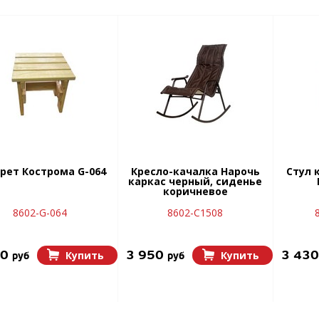
рет Кострома G-064
Кресло-качалка Нарочь
Стул 
каркас черный, сиденье
коричневое
8602-G-064
8602-С1508
00
3 950
3 43
Купить
Купить
руб
руб