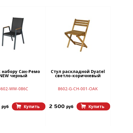
к набору Сан-Ремо
Стул раскладной Dyatel
NEW черный
светло-коричневый
8602-WW-086C
8602-G-СH-001-OAK
0
2 500
Купить
Купить
руб
руб