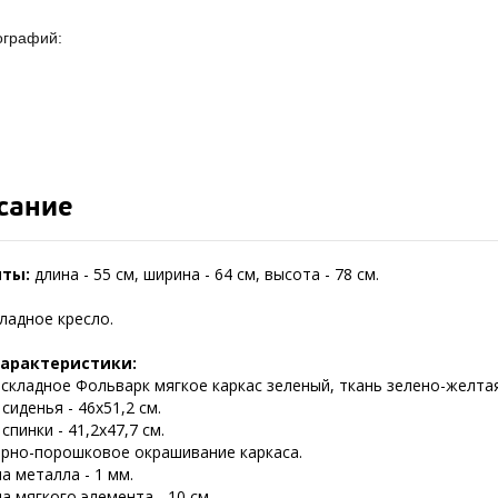
ографий:
сание
иты:
длина - 55 см, ширина - 64 см, высота - 78 см.
ладное кресло.
характеристики:
 складное Фольварк мягкое каркас зеленый, ткань зелено-желта
сиденья - 46х51,2 см.
спинки - 41,2х47,7 см.
рно-порошковое окрашивание каркаса.
а металла - 1 мм.
 мягкого элемента - 10 см.