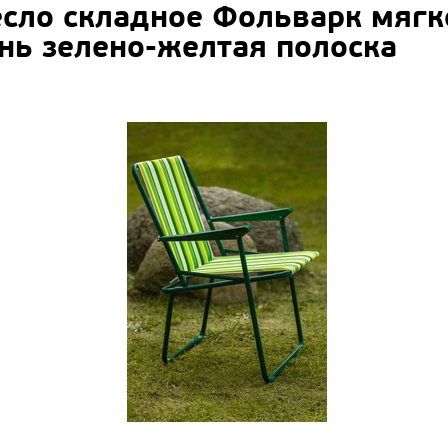
сло складное Фольварк мягк
нь зелено-желтая полоска