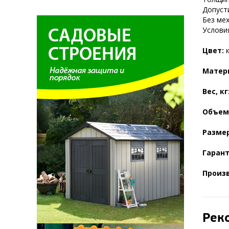
Допусти
Без ме
Услови
Цвет:
Матер
Вес, кг
Объем,
Разме
Гаран
Произ
Рек