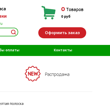
0
аса
Товаров
вки
0
руб
ru
Оформить заказ
бы оплаты
Контакты
Распродажа
елтая полоска