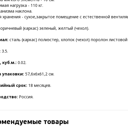
мая нагрузка - 110 кг.
ханизма наклона.
я хранения - сухое,закрытое помещение с естественной вентиля
коричневый (каркас) зеленый, желтый (чехол).
иал:
сталь (каркас) полиэстер, хлопок (чехол) поролон листовой
:
3.5.
 куб.м.:
0.02.
р упаковки:
57,6х6х61,2 см.
тийный срок:
18 месяцев.
водство:
Россия.
омендуемые товары