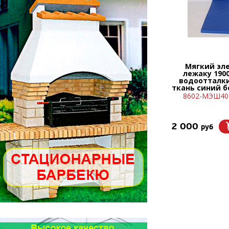
Мягкий эл
лежаку 190
водоотталк
ткань синий б
8602-МЭШ40
2 000
руб