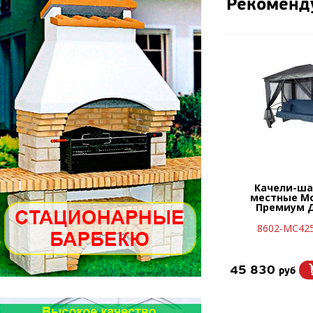
Рекоменд
Качели-ша
местные М
Премиум 
8602-МС425
45 830
руб