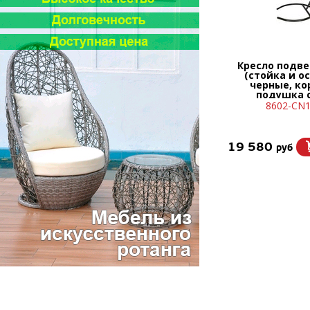
Кресло подве
(стойка и о
черные, ко
подушка 
8602-CN
19 580
руб