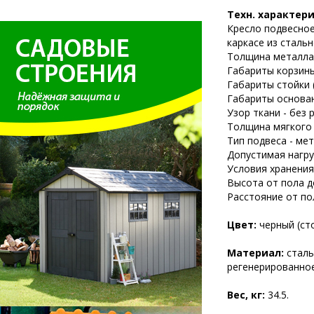
Техн. характер
Кресло подвесное
каркасе из сталь
Толщина металла 
Габариты корзины
Габариты стойки (
Габариты основан
Узор ткани - без 
Толщина мягкого 
Тип подвеса - ме
Допустимая нагруз
Условия хранения
Высота от пола до
Расстояние от пол
Цвет:
черный (ст
Материал:
сталь
регенерированное
Вес, кг:
34.5.