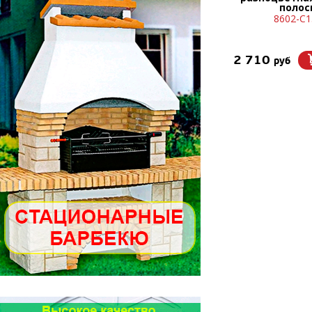
полос
8602-С1
2 710
руб