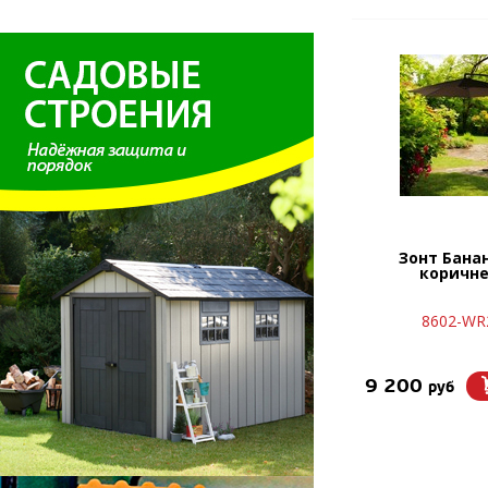
Зонт Бана
коричн
8602-WR
9 200
руб