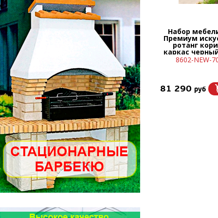
Набор мебел
Премиум иску
ротанг кор
каркас черны
бежев
8602-NEW-70
81 290
руб