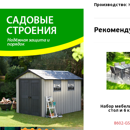
Производство:
К
Рекоменд
Набор мебел
стол и 6 
8602-GS