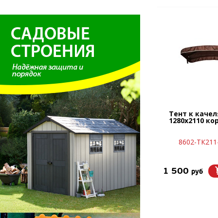
Тент к каче
1280х2110 к
8602-ТК21
1 500
руб