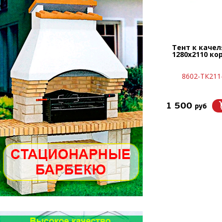
Тент к каче
1280х2110 к
8602-ТК21
1 500
руб