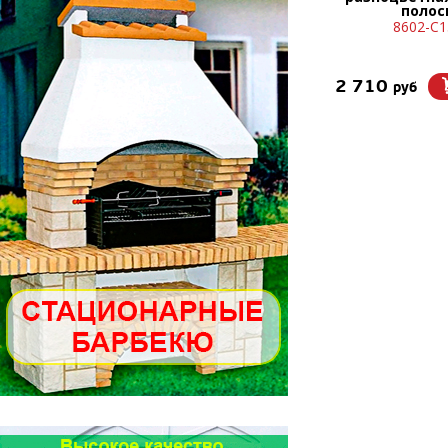
полос
8602-С1
2 710
руб