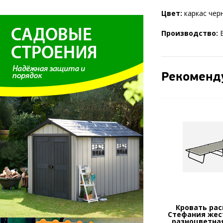
Цвет:
каркас черн
Производство:
Б
Рекоменд
Кровать ра
Стефания жес
разноцветна