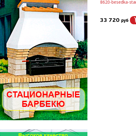
8620-besedka-sta
33 720
руб