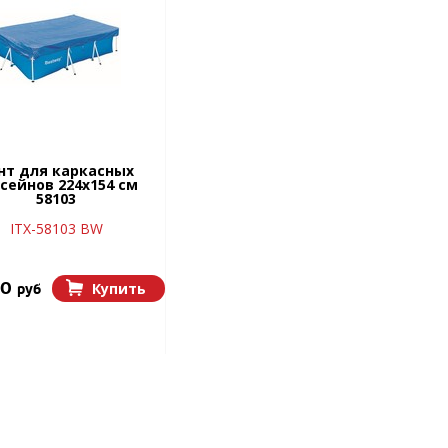
нт для каркасных
сейнов 224х154 см
58103
ITX-58103 BW
00
Купить
руб