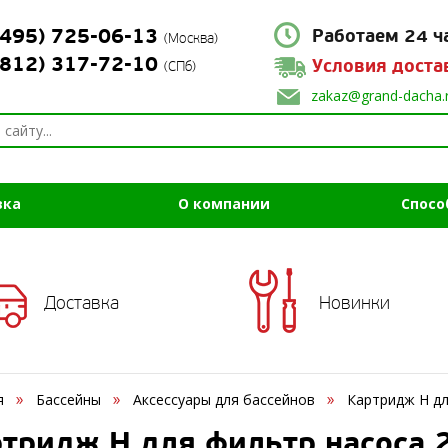
(495) 725-06-13
Работаем 24 ч
(Москва)
(812) 317-72-10
Условия доста
(СПб)
zakaz@grand-dacha.
вка
О компании
Спосо
Доставка
Новинки
я
Бассейны
Аксессуары для бассейнов
Картридж H дл
тридж H для фильтр насоса 