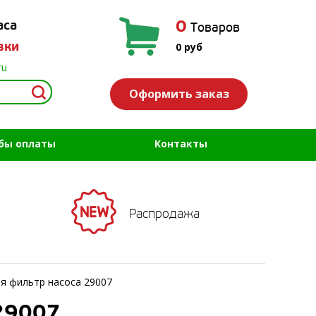
0
аса
Товаров
вки
0
руб
ru
Оформить заказ
бы оплаты
Контакты
Распродажа
я фильтр насоса 29007
29007