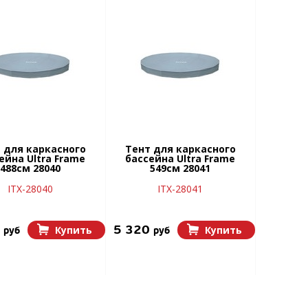
 для каркасного
Тент для каркасного
ейна Ultra Frame
бассейна Ultra Frame
488см 28040
549см 28041
ITX-28040
ITX-28041
0
5 320
Купить
Купить
руб
руб