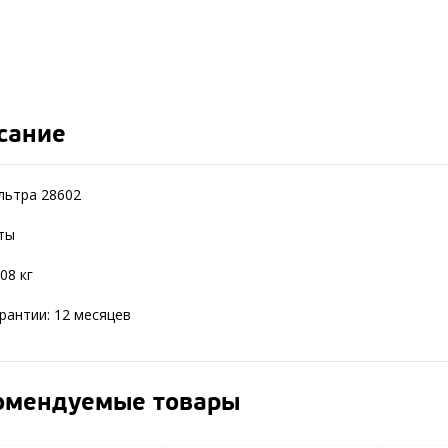
сание
льтра 28602
ты
108 кг
рантии: 12 месяцев
омендуемые товары