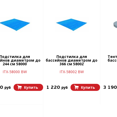
Подстилка для
Подстилка для
Тент
ейнов диаметром до
бассейнов диаметром до
басс
244 см 58000
366 см 58002
ITX-58000 BW
ITX-58002 BW
00
1 220
3 19
Купить
Купить
руб
руб