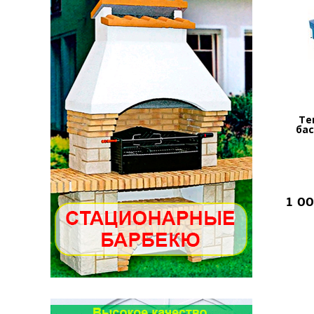
Те
бас
1 0