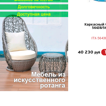
Каркасный 
56438/5
ITX-5643
40 230
руб