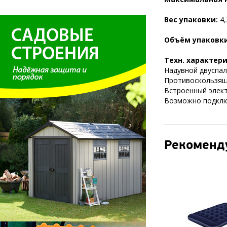
Вес упаковки:
4,
Объём упаковк
Техн. характер
Надувной двуспал
Противоскользяще
Встроенный элект
Возможно подклю
Рекоменд