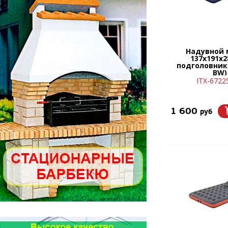
Надувной 
137х191х2
подголовник
BW)
ITX-6722
1 600
руб