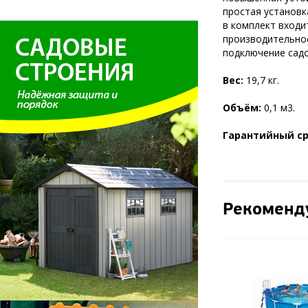
простая установк
в комплект входи
производительнос
подключение садо
Вес:
19,7 кг.
Объём:
0,1 м3.
Гарантийный ср
Рекоменд