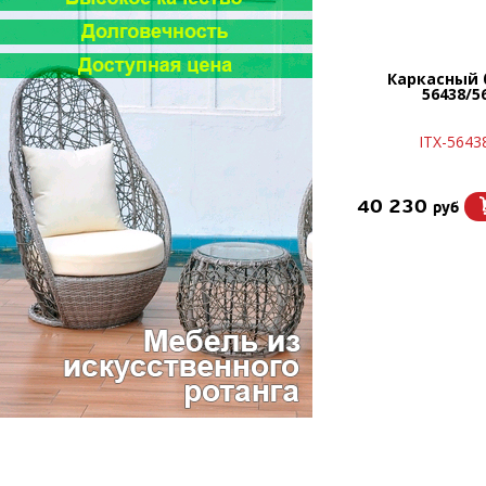
Каркасный 
56438/5
ITX-5643
40 230
руб