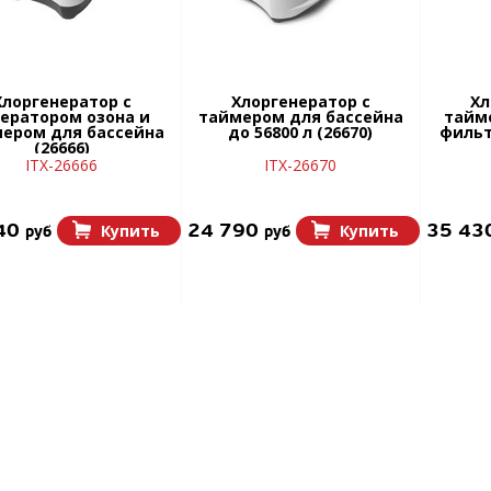
Хлоргенератор с
Хлоргенератор с
Хл
нератором озона и
таймером для бассейна
тайм
ером для бассейна
до 56800 л (26670)
фильт
(26666)
ITX-26666
ITX-26670
40
24 790
35 43
Купить
Купить
руб
руб