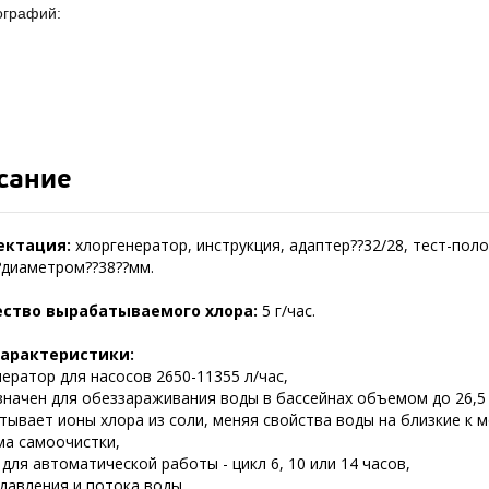
ографий:
сание
ектация:
хлоргенератор, инструкция, адаптер??32/28, тест-полос
?диаметром??38??мм.
ество вырабатываемого хлора:
5 г/час.
характеристики:
ератор для насосов 2650-11355 л/час,
значен для обеззараживания воды в бассейнах объемом до 26,5
тывает ионы хлора из соли, меняя свойства воды на близкие к м
ма самоочистки,
для автоматической работы - цикл 6, 10 или 14 часов,
 давления и потока воды,