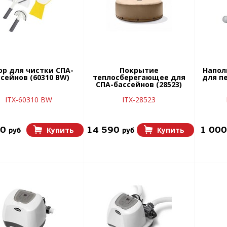
ор для чистки СПА-
Покрытие
Напол
сейнов (60310 BW)
теплосберегающее для
для п
СПА-бассейнов (28523)
ITX-60310 BW
ITX-28523
30
14 590
1 00
Купить
Купить
руб
руб