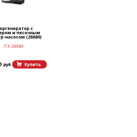
оргенератор с
ером и песочным
р-насосом (26680)
ITX-26680
0
Купить
руб