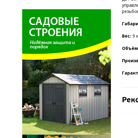
управл
резьбо
Габари
Вес:
9 к
Объём
Произ
Гарант
Рек