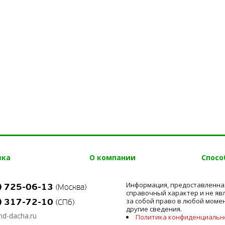
вка
О компании
Спосо
Информация, предоставленная
) 725-06-13
(Москва)
справочный характер и не явл
) 317-72-10
за собой право в любой моме
(СПб)
другие сведения.
d-dacha.ru
Политика конфиденциальн