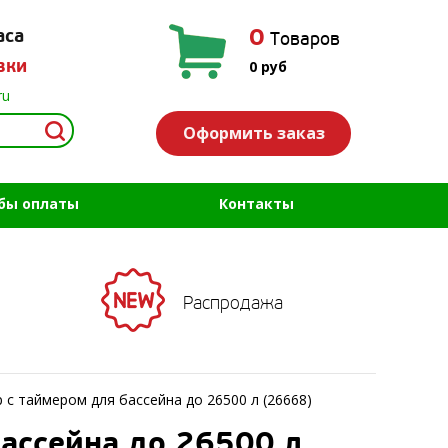
0
аса
Товаров
вки
0
руб
ru
Оформить заказ
бы оплаты
Контакты
Распродажа
 с таймером для бассейна до 26500 л (26668)
бассейна до 26500 л