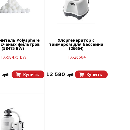
нитель Polysphere
Хлоргенератор с
есчаных фильтров
таймером для бассейна
(58475 BW)
(26664)
ITX-58475 BW
ITX-26664
0
12 580
Купить
Купить
руб
руб