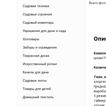
Всего фот
Садовая техника
Садовые строения
Садовый инвентарь
Украшения для дачи и сада
Опи
Хозтовары
Заборы и ограждения
Компл
Террасная доска
шланг?
Искусственный ротанг
Колич
Качели для дачи
Техн. 
Садовые зонты
хлорген
предна
Товары для детей
выраба
3 режи
Домашний текстиль
таймер 
датчик