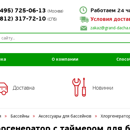
(495) 725-06-13
Работаем 24 ч
(Москва)
(812) 317-72-10
Условия доста
(СПб)
zakaz@grand-dacha.
вка
О компании
Спосо
Доставка
Новинки
я
Бассейны
Аксессуары для бассейнов
Хлоргенератор
ргенератор с таймером для 