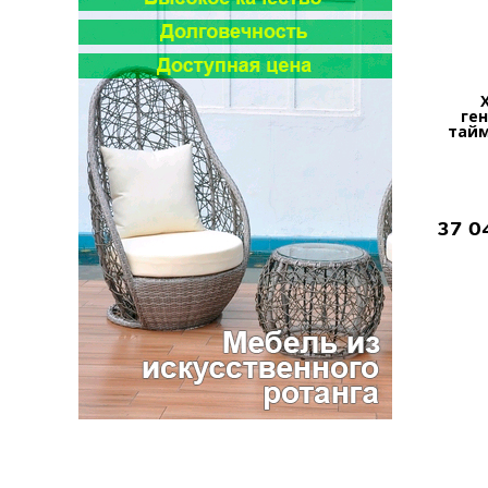
ге
тайм
37 0