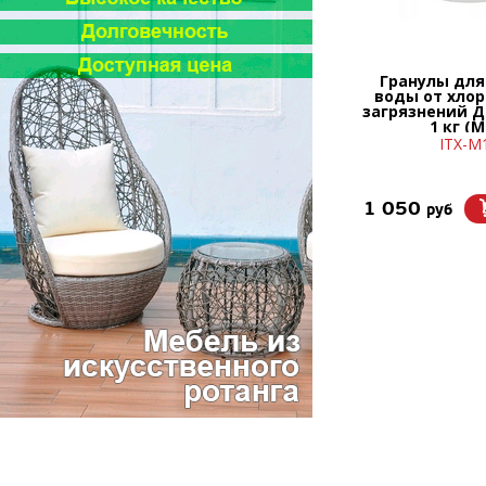
Гранулы для
воды от хло
загрязнений 
1 кг (М
ITX-М
1 050
руб