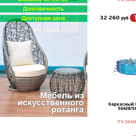
32 260
руб
Каркасный 
56438/5
ITX-5643