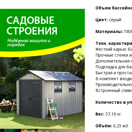
Объем бассейна
Цвет:
серый.
Материалы:
ПВХ,
Техн. характер
Жесткий каркас б
Прочные стенки и
Дополнительная п
Подкладка для ба
Быстрая и проста
В комплект входи
Производительнос
Встроенный сливн
Количество в у
Вес:
57,16 кг.
Объём:
0,25 м3.