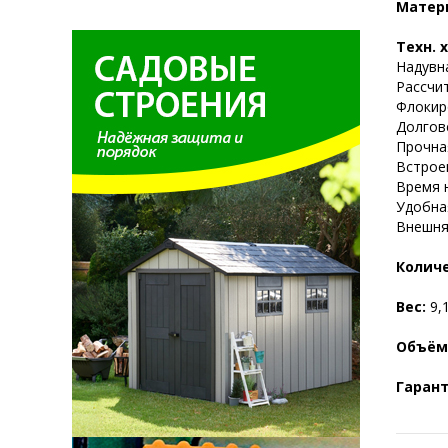
Матер
Техн. 
Надувн
Рассчит
Флокир
Долгов
Прочна
Встрое
Время н
Удобна
Внешня
Количе
Вес:
9,1
Объём
Гарант