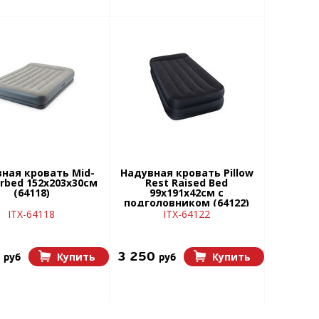
ная кровать Mid-
Надувная кровать Pillow
irbed 152х203х30см
Rest Raised Bed
(64118)
99х191х42см с
подголовником (64122)
ITX-64118
ITX-64122
0
3 250
Купить
Купить
руб
руб