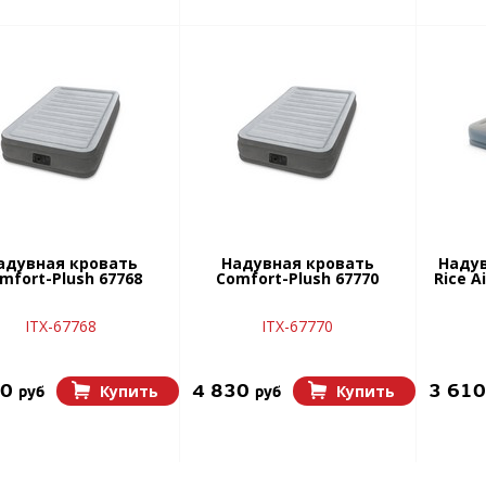
адувная кровать
Надувная кровать
Надув
mfort-Plush 67768
Comfort-Plush 67770
Rice A
ITX-67768
ITX-67770
40
4 830
3 61
Купить
Купить
руб
руб