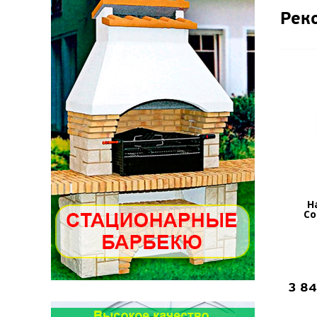
Рек
Н
Co
3 8