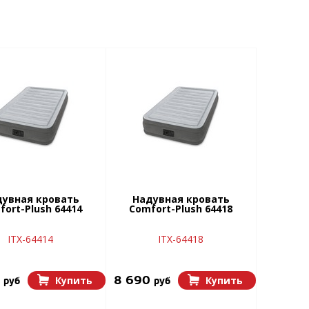
увная кровать
Надувная кровать
fort-Plush 64414
Comfort-Plush 64418
ITX-64414
ITX-64418
0
8 690
Купить
Купить
руб
руб