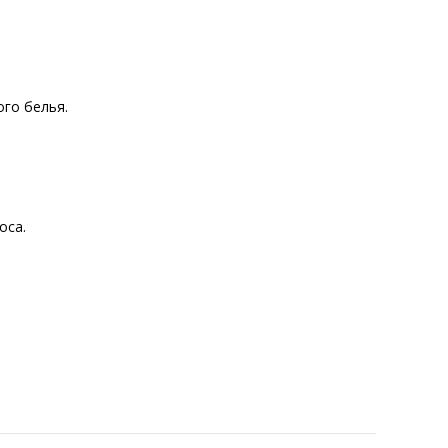
го белья.
оса.