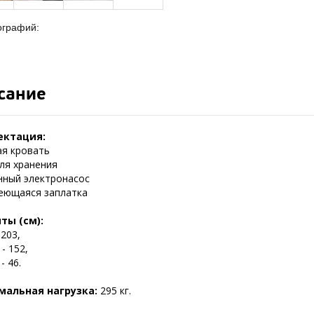
ографий:
сание
ектация:
ая кровать
для хранения
нный электронасос
еющаяся заплатка
ты (см):
 203,
- 152,
- 46.
мальная нагрузка:
295 кг.