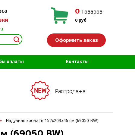
0
аса
Товаров
вки
0
руб
ru
Оформить заказ
бы оплаты
Контакты
Распродажа
Надувная кровать 152х203х46 см (69050 BW)
см (69050 BW)