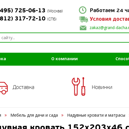
(495) 725-06-13
Работаем 24 ч
(Москва)
(812) 317-72-10
Условия доста
(СПб)
zakaz@grand-dacha.
вка
О компании
Спосо
Доставка
Новинки
я
Мебель для дачи и сада
Надувные кровати и матрасы
дувная кровать 152х203х46 