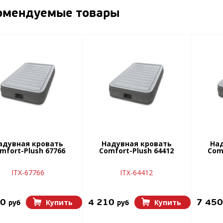
омендуемые товары
адувная кровать
Надувная кровать
Над
mfort-Plush 67766
Comfort-Plush 64412
Com
ITX-67766
ITX-64412
40
4 210
7 45
Купить
Купить
руб
руб