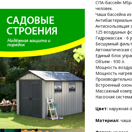
СПА-бассейн MSpa
человек.
Чаша бассейна и
Антибактериально
Антискользящая з
125 воздушных фо
Гидромассаж - 6 
Бесшумный фильтр
Автоматическая с
Единый блок упра
Объем - 930 л.
Мощность воздушн
Мощность нагреват
Производительнос
Встроенный озонат
Массажный компре
Насосная систем
Цвет:
наружная от
Материал:
чаша 