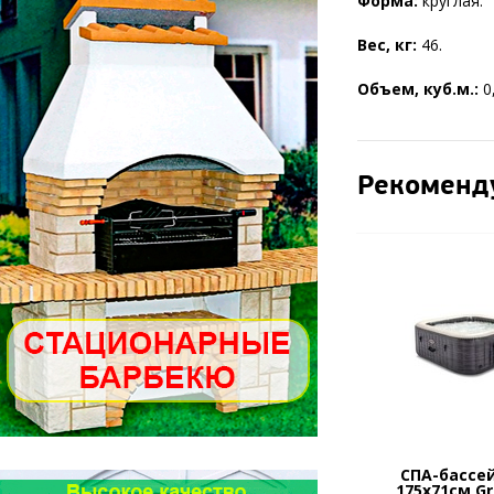
Форма:
круглая.
Вес, кг:
46.
Объем, куб.м.:
0
Рекоменд
СПА-бассей
175х71см G