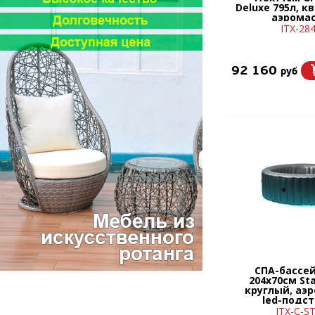
Deluxe 795л, 
аэрома
ITX-28
92 160
руб
СПА-бассе
204х70см Sta
круглый, аэ
led-подс
ITX-C-S