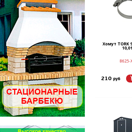
Хомут TORK 
10,0
8625-
210
руб