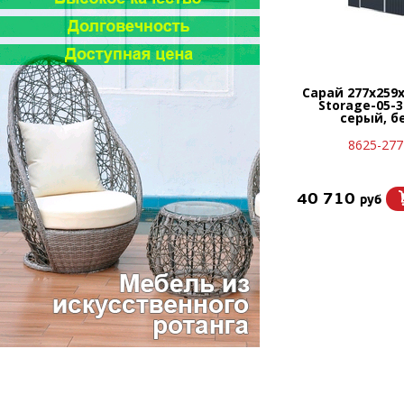
Сарай 277х259
Storage-05-3
серый, б
8625-277
40 710
руб