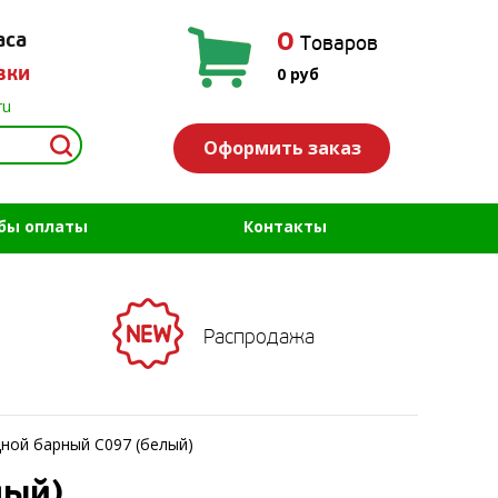
0
аса
Товаров
вки
0
руб
ru
Оформить заказ
бы оплаты
Контакты
Распродажа
дной барный C097 (белый)
лый)