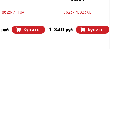
8625-71104
8625-РС325XL
0
1 340
Купить
Купить
руб
руб