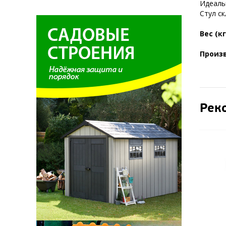
Идеаль
Стул ск
Вес (кг
Произ
Рек