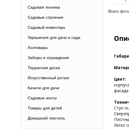
Садовая техника
Всего фот
Садовые строения
Садовый инвентарь
Опи
Украшения для дачи и сада
Хозтовары
Габари
Заборы и ограждения
Матер
Террасная доска
Искусственный ротанг
Цвет:
корпуса
Качели для дачи
фасада 
Садовые зонты
Техни
Стул ск
Товары для детей
Сверхп
Домашний текстиль
Плотны
Легко 