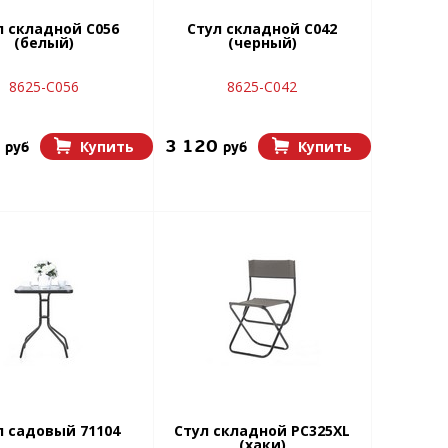
л складной C056
Стул складной C042
(белый)
(черный)
8625-C056
8625-C042
0
3 120
Купить
Купить
руб
руб
л садовый 71104
Стул складной РС325XL
(хаки)