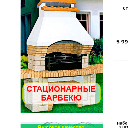
Ст
5 9
Набо
2 шт