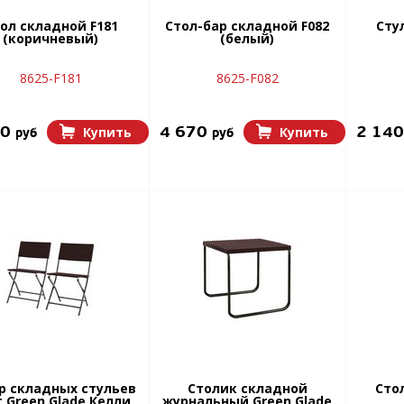
ол складной F181
Стол-бар складной F082
Сту
(коричневый)
(белый)
8625-F181
8625-F082
90
4 670
2 14
Купить
Купить
руб
руб
р складных стульев
Столик складной
Сто
 Green Glade Келли
журнальный Green Glade