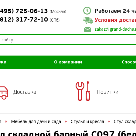
(495) 725-06-13
Работаем 24 ч
(Москва)
(812) 317-72-10
Условия доста
(СПб)
zakaz@grand-dacha.
вка
О компании
Спосо
Доставка
Новинки
я
Мебель для дачи и сада
Стулья и кресла
Стул скла
л складной барный C097 (бе