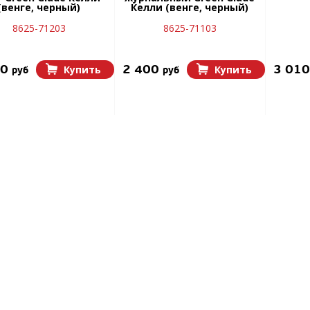
(венге, черный)
Келли (венге, черный)
8625-71203
8625-71103
40
2 400
3 01
Купить
Купить
руб
руб