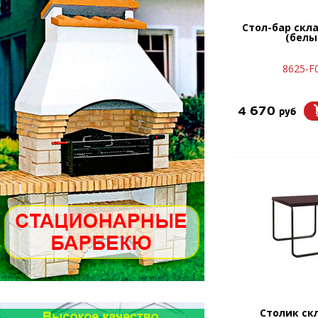
Стол-бар скл
(белы
8625-F
4 670
руб
Столик ск