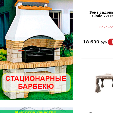
Зонт садов
Glade 72115
8625-72
18 630
руб