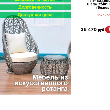
Тент садов
Glade 72401 
(бежев
8625-72
36 470
руб