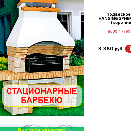
Подвесное
HANGING SPHE
(коричн
8630-17199
3 380
руб