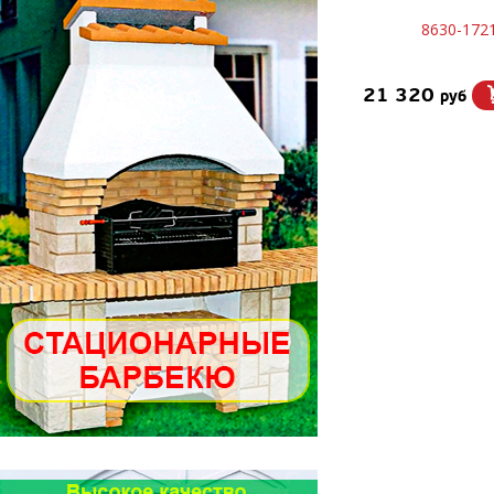
8630-172
21 320
руб