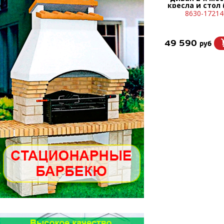
кресла и стол
серы
8630-17214
49 590
руб