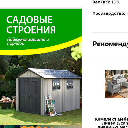
Вес (кг):
13,9.
Производство:
Рекоменд
Комплект меб
Линеа (Scand
диван 2-х ме