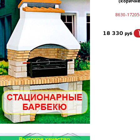
(коричн
8630-17205
18 330
руб