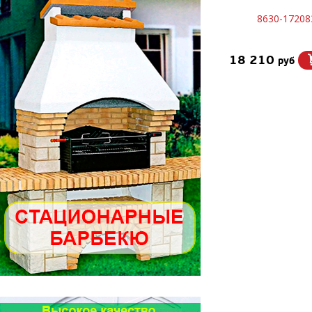
8630-17208
18 210
руб