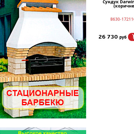
Сундук Darwin
(коричн
8630-17211
26 730
руб