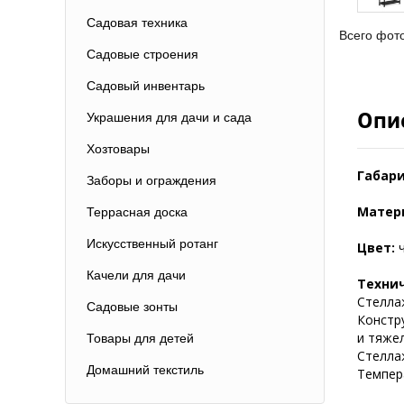
Садовая техника
Всего фот
Садовые строения
Садовый инвентарь
Опи
Украшения для дачи и сада
Хозтовары
Габари
Заборы и ограждения
Матер
Террасная доска
Искусственный ротанг
Цвет:
Качели для дачи
Техни
Стеллаж
Садовые зонты
Констр
и тяже
Товары для детей
Стеллаж
Домашний текстиль
Темпера