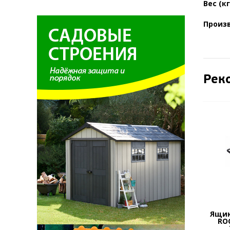
Вес (кг
Произ
Рек
Ящик
RO