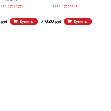
8630-17210774
8630-17209643
0
7 020
Купить
Купить
руб
руб