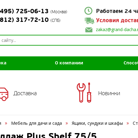
(495) 725-06-13
Работаем 24 ч
(Москва)
(812) 317-72-10
Условия доста
(СПб)
zakaz@grand-dacha.
вка
О компании
Спосо
Доставка
Новинки
я
Мебель для дачи и сада
Ящики, сундуки и шкафы
Ст
ллаж Plus Shelf 75/5