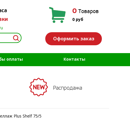
0
аса
Товаров
вки
0
руб
ru
Оформить заказ
бы оплаты
Контакты
Распродажа
еллаж Plus Shelf 75/5