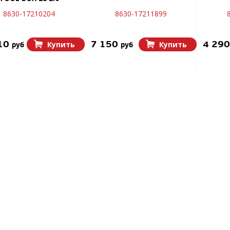
8630-17210204
8630-17211899
10
7 150
4 29
Купить
Купить
руб
руб