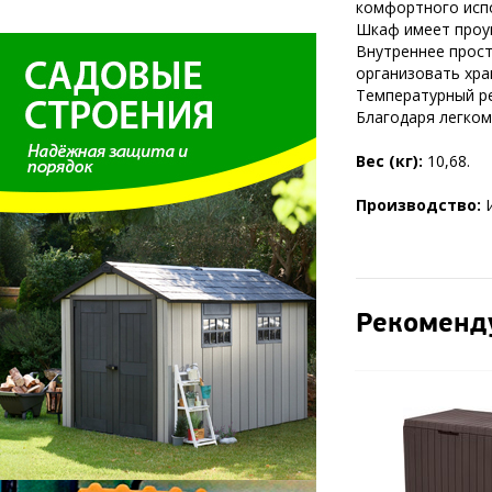
комфортного исп
Шкаф имеет проу
Внутреннее прост
организовать хра
Температурный ре
Благодаря легком
Вес (кг):
10,68.
Производство:
Рекоменд