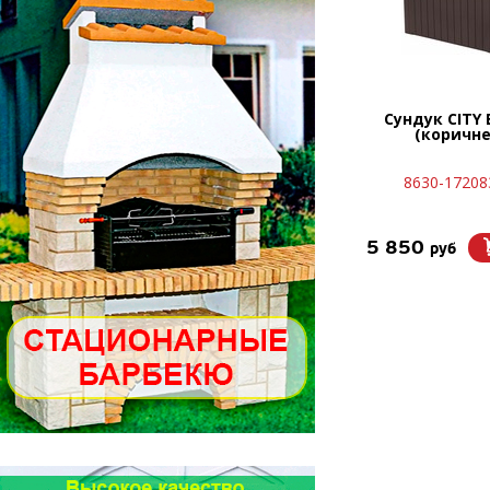
Сундук CITY 
(коричн
8630-17208
5 850
руб