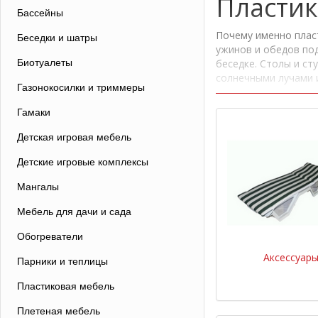
Пластик
Бассейны
Почему именно плас
Беседки и шатры
ужинов и обедов по
Биотуалеты
беседке. Столы и ст
солнечными лучами 
Газонокосилки и триммеры
На самом деле, у п
Гамаки
пластиковой мебели
мебели для дачи, вы
Детская игровая мебель
ценам, однако ценов
долгом сроке службы
Детские игровые комплексы
практичности. Пласт
температур, хорошо 
Мангалы
терпим даже к физи
Мебель для дачи и сада
внимание вопросу с
необычных цветовых
Обогреватели
Наверняка, стоит ко
Аксессуар
Парники и теплицы
непосредственно экс
пластиковые стулья 
Пластиковая мебель
убирать на зиму пла
сарае. По весне вам
Плетеная мебель