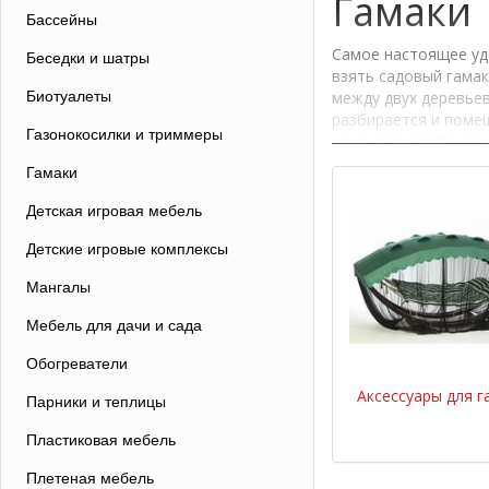
Гамаки
Бассейны
Самое настоящее удо
Беседки и шатры
взять садовый гама
Биотуалеты
между двух деревьев
разбирается и поме
Газонокосилки и триммеры
можно посидеть с лю
такие выдерживают н
Гамаки
нигде больше, восс
Детская игровая мебель
Гамаки: разн
Детские игровые комплексы
Аксессуары для гамак
необходимые вещи, н
Мангалы
дождем. Подушка дл
Аксессуары для гама
Мебель для дачи и сада
Гамаки (сетка без к
Обогреватели
модели – сетки без 
Аксессуары для г
эксплуатацию на ули
Парники и теплицы
так и без нее.
Пластиковая мебель
Гамаки с каркасом. 
не только гамак, но
Плетеная мебель