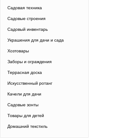
которые защитят от
Садовая техника
одноместные, так и 
Каркасы для гамаков
Садовые строения
вернуться к вопросу
Садовый инвентарь
нужную высоту, шири
ассортимент. Вы име
Украшения для дачи и сада
крышей или козырьк
температур, обилие 
Хозтовары
Кроме того их можно
Заборы и ограждения
Террасная доска
Искусственный ротанг
Качели для дачи
Садовые зонты
Товары для детей
Домашний текстиль