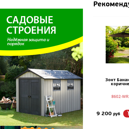
Рекоменд
Зонт Бана
коричн
8602-WR
9 200
руб