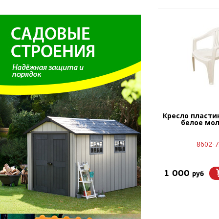
Кресло пласти
белое мо
8602-7
1 000
руб