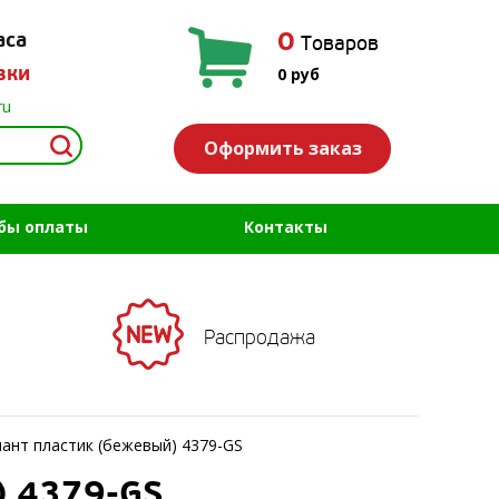
0
аса
Товаров
вки
0
руб
ru
Оформить заказ
бы оплаты
Контакты
Распродажа
ант пластик (бежевый) 4379-GS
) 4379-GS