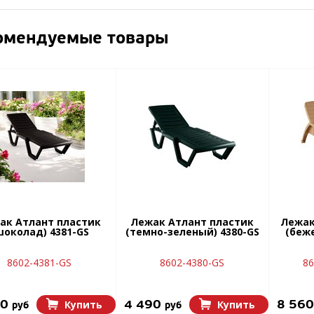
омендуемые товары
ак Атлант пластик
Лежак Атлант пластик
Лежак
шоколад) 4381-GS
(темно-зеленый) 4380-GS
(беж
8602-4381-GS
8602-4380-GS
86
90
4 490
8 56
Купить
Купить
руб
руб