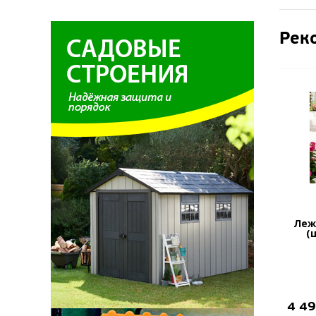
Рек
Леж
(
4 4