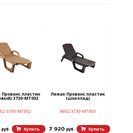
 Прованс пластик
Лежак Прованс пластик
евый) 3730-МТ002
(шоколад)
02-3730-МТ002
8602-3730-МТ003
0
7 920
Купить
Купить
руб
руб