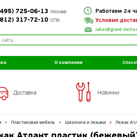
(495) 725-06-13
Работаем 24 ч
(Москва)
(812) 317-72-10
Условия доста
(СПб)
zakaz@grand-dacha.
вка
О компании
Спосо
Доставка
Новинки
я
Пластиковая мебель
Шезлонги и лежаки
Лежак Атл
ак Атлант пластик (бежевый