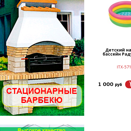
Детский н
бассейн Рад
ITX-57
1 000
руб