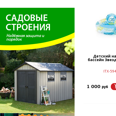
Детский н
бассейн Звез
ITX-59
1 000
руб